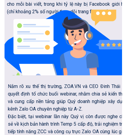
cho mỗi bài viết, trong khi tỷ lệ này bị Facebook giới hạn
(chỉ khoảng 2% số người theo dõi trang fanpage)
Nắm rõ xu thế thị trường, ZOA.VN và CEO Đinh Thái Hà
quyết định tổ chức buổi webinar, nhằm chia sẻ kiến thức
và cung cấp nền tảng giúp Quý doanh nghiệp xây dựng
kênh Zalo OA chuyên nghiệp từ A-Z.
Đặc biệt, tại webinar lần này Quý vị còn được nghe chia
sẻ về kịch bản hành trình Temp 5 cấp độ, trải nghiệm trực
tiếp tính năng ZCC và công cụ trực Zalo OA cùng lúc giúp