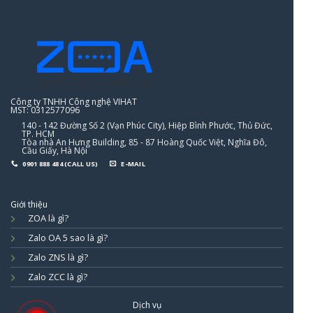
Công ty TNHH Công nghệ VIHAT
MST: 0312577096
140 - 142 Đường Số 2 (Vạn Phúc City), Hiệp Bình Phước, Thủ Đức,
TP. HCM
Tòa nhà An Hưng Building, 85 - 87 Hoàng Quốc Việt, Nghĩa Đô,
Cầu Giấy, Hà Nội
0901 888 484 (CALL US)
E-MAIL
Giới thiệu
ZOA là gì?
Zalo OA 5 sao là gì?
Zalo ZNS là gì?
Zalo ZCC là gì?
Dịch vụ