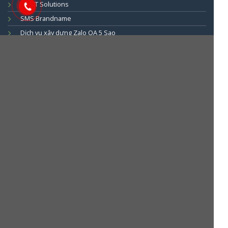
ViHAT Solutions
SMS Brandname
Dịch vụ xây dựng Zalo OA 5 Sao
Dịch vụ Zalo ZNS
Liên hệ
Bản đồ chỉ đường
Tuyển dụng
Điều khoản
Chính sách riêng tư
©
2026 UX Themes
TERMS
PRIVACY
COOKIES