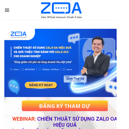
Skip
to
content
ĐĂNG KÝ THAM DỰ
WEBINAR:
CHIẾN THUẬT SỬ DỤNG ZALO OA
HIỆU QUẢ