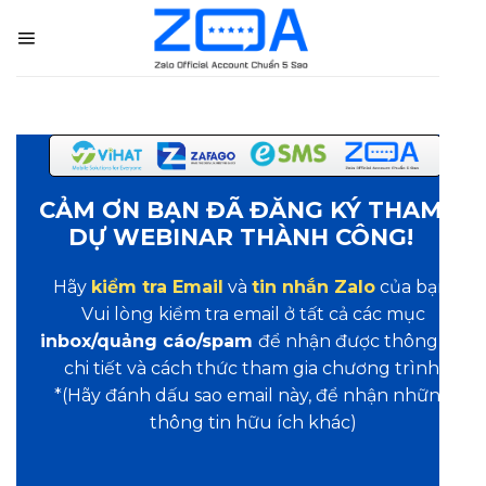
Skip
to
content
CẢM ƠN BẠN ĐÃ ĐĂNG KÝ THAM
DỰ WEBINAR THÀNH CÔNG!
Hãy
kiểm tra Email
và
tin nhắn Zalo
của bạn.
Vui lòng kiểm tra email ở tất cả các mục
inbox/quảng cáo/spam
để nhận được thông tin
chi tiết và cách thức tham gia chương trình!
*(Hãy đánh dấu sao email này, để nhận những
thông tin hữu ích khác)