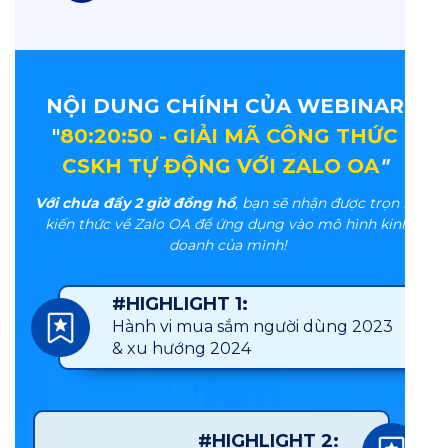
NỘI DUNG CHÍNH CỦA WEBINAR
"
80:20:50 - GIẢI MÃ CÔNG THỨC
CSKH TỰ ĐỘNG VỚI ZALO OA
"
Với chưa đầy 2 giờ đồng hồ
, bạn sẽ nhận được trọn bộ
kiến thức về Zalo OA để ứng dụng vào mô hình kinh
doanh của mình!
#HIGHLIGHT 1:
Hành vi mua sắm người dùng 2023
& xu hướng 2024
#HIGHLIGHT 2: