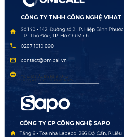
CÔNG TY TNHH CÔNG NGHỆ VIHAT
Số 140 - 142, Đường số 2 , P. Hiệp Bình Phước,
TP. Thủ Đức, TP. Hồ Chí Minh
0287 1010 898
contact@omicall.vn
Tổng Đài Ảo Đa Kênh Ứng
Dụng AI Hàng Đầu Việt Nam
CÔNG TY CP CÔNG NGHỆ SAPO
Tầng 6 - Tòa nhà Ladeco, 266 Đội Cấn, P.Liễu