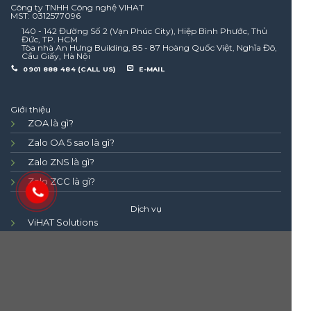
Công ty TNHH Công nghệ VIHAT
MST: 0312577096
140 - 142 Đường Số 2 (Vạn Phúc City), Hiệp Bình Phước, Thủ
Đức, TP. HCM
Tòa nhà An Hưng Building, 85 - 87 Hoàng Quốc Việt, Nghĩa Đô,
Cầu Giấy, Hà Nội
0901 888 484 (CALL US)
E-MAIL
Giới thiệu
ZOA là gì?
Zalo OA 5 sao là gì?
Zalo ZNS là gì?
Zalo ZCC là gì?
Dịch vụ
ViHAT Solutions
SMS Brandname
Dịch vụ xây dựng Zalo OA 5 Sao
Dịch vụ Zalo ZNS
Liên hệ