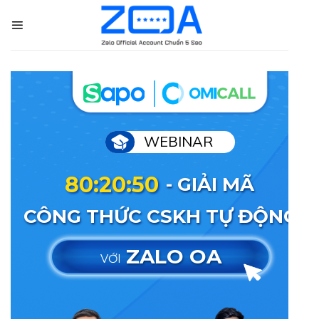
Skip
to
content
WEBINAR
80:20:50
- GIẢI MÃ
CÔNG THỨC CSKH TỰ ĐỘNG
ZALO OA
VỚI