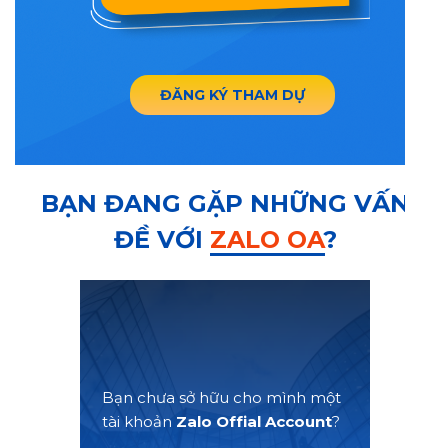
ĐĂNG KÝ THAM DỰ
BẠN ĐANG GẶP NHỮNG VẤN
ĐỀ VỚI
ZALO OA
?
Bạn chưa sở hữu cho mình một
tài khoản
Zalo Offial Account
?