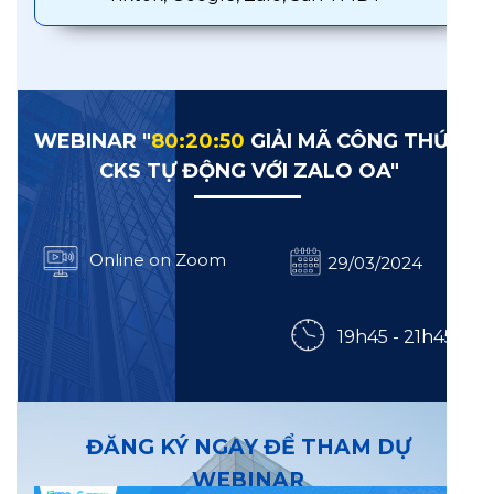
WEBINAR "
80:20:50
GIẢI MÃ CÔNG THỨC
CKS TỰ ĐỘNG VỚI ZALO OA"
Online on Zoom
29/03/2024
19h45 - 21h45
ĐĂNG KÝ NGAY ĐỂ THAM DỰ
WEBINAR