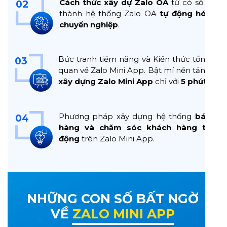
Cách thức xây dự Zalo OA
từ có số 0
02
thành hệ thống Zalo OA
tự động hóa
chuyển nghiệp
.
Bức tranh tiềm năng và Kiến thức tổng
03
quan về Zalo Mini App. Bật mí nền tảng
xây dựng Zalo Mini App
chỉ với
5 phút
.
Phương pháp xây dựng hệ thống
bán
04
hàng và chăm sóc khách hàng tự
động
trên Zalo Mini App.
NHỮNG CON SỐ BẤT NGỜ
VỀ
ZALO MINI APP