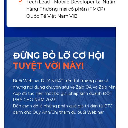
Tech Lead - Mobile Developer tại Ngân
hàng Thương mại cổ phần (TMCP)
Quốc Tế Việt Nam VIB
ĐỪNG BỎ LỠ CƠ HỘI
TUYỆT VỜI NÀY!
Buổi Webinar DUY NHẤT trên thị trường chia sẻ
những nội dung chuyên sâu vể Zalo OA và Zalo Mini
App để tạo nên một bộ giải pháp kinh doanh ĐỘT
PHÁ CHO NĂM 2023!
Bên cạnh đó là những phần quà giá trị đến từ BTC
dành cho Quý Anh/Chị tham dự buổi Webinar