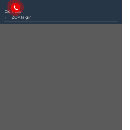
Giới thiệu
ZOA là gì?
Zalo OA 5 sao là gì?
Zalo ZNS là gì?
Zalo ZCC là gì?
Dịch vụ
ViHAT Solutions
SMS Brandname
Dịch vụ xây dựng Zalo OA 5 Sao
Dịch vụ Zalo ZNS
Liên hệ
Bản đồ chỉ đường
Tuyển dụng
Điều khoản
Chính sách riêng tư