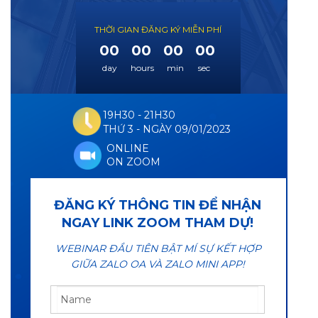
THỜI GIAN ĐĂNG KÝ MIỄN PHÍ
00
00
00
00
day
hours
min
sec
19H30 - 21H30
THỨ 3 - NGÀY 09/01/2023
ONLINE
ON ZOOM
ĐĂNG KÝ THÔNG TIN ĐỂ NHẬN
NGAY LINK ZOOM THAM DỰ!
WEBINAR ĐẦU TIÊN BẬT MÍ SỰ KẾT HỢP
GIỮA ZALO OA VÀ ZALO MINI APP!