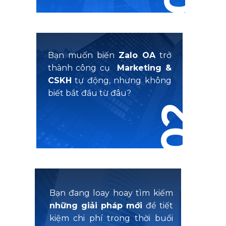
Bạn muốn biến
Zalo OA
trở
thành công cụ
Marketing &
CSKH
tự động, nhưng không
biết bắt đầu từ đâu?
02
Bạn đang loay hoay tìm kiếm
những giải pháp mới
để tiết
kiệm chi phí trong thời buổi