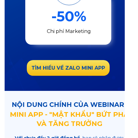
-50%
Chi phí Marketing
TÌM HIỂU VỀ ZALO MINI APP
NỘI DUNG CHÍNH CỦA WEBINAR
MINI APP - "MẬT KHẨU" BỨT PHÁ
VÀ TĂNG TRƯỞNG
Với chưa đầy 2 giờ đồng hồ
, bạn sẽ nhận được