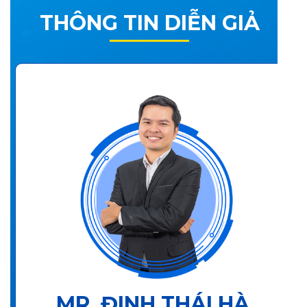
THÔNG TIN DIỄN GIẢ
MR. ĐINH THÁI HÀ