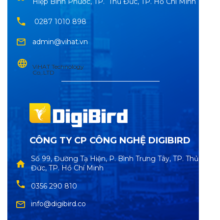
Hiệp Bình Phước, TP. Thủ Đức, TP. Hồ Chí Minh
0287 1010 898
admin@vihat.vn
ViHAT Technology
Co,.LTD
CÔNG TY CP CÔNG NGHỆ DIGIBIRD
Số 99, Đường Tạ Hiện, P. Bình Trưng Tây, TP. Thủ
Đức, TP. Hồ Chí Minh
0356 290 810
info@digibird.co