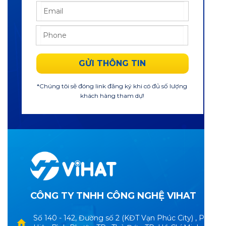
GỬI THÔNG TIN
*Chúng tôi sẽ đóng link đăng ký khi có đủ số lượng
khách hàng tham dự!
CÔNG TY TNHH CÔNG NGHỆ VIHAT
Số 140 - 142, Đường số 2 (KĐT Vạn Phúc City) , P.