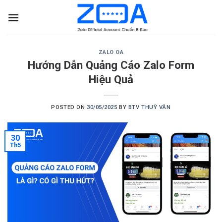
Skip
to
content
ZALO OA
Hướng Dẫn Quảng Cáo Zalo Form
Hiệu Quả
POSTED ON
30/05/2025
BY
BTV THUỲ VÂN
30
Th5