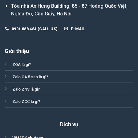
Tòa nhà An Hưng Building, 85 - 87 Hoàng Quốc Việt,
Nghĩa Đô, Cầu Giấy, Hà Nội
0901 888 484 (CALL US)
E-MAIL
Giới thiệu
ZOA là gì?
Zalo OA 5 sao là gì?
Zalo ZNS là gì?
Zalo ZCC là gì?
Dịch vụ
ViHAT Solutions