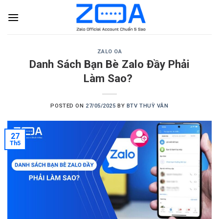
Skip
to
content
ZALO OA
Danh Sách Bạn Bè Zalo Đầy Phải
Làm Sao?
POSTED ON
27/05/2025
BY
BTV THUỲ VÂN
27
Th5