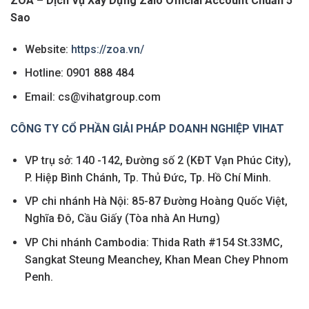
ZOA – Dịch Vụ Xây Dựng Zalo Official Account Chuẩn 5
Sao
Website:
https://zoa.vn/
Hotline: 0901 888 484
Email: cs@vihatgroup.com
CÔNG TY CỔ PHẦN GIẢI PHÁP DOANH NGHIỆP VIHAT
VP trụ sở: 140 -142, Đường số 2 (KĐT Vạn Phúc City),
P. Hiệp Bình Chánh, Tp. Thủ Đức, Tp. Hồ Chí Minh.
VP chi nhánh Hà Nội: 85-87 Đường Hoàng Quốc Việt,
Nghĩa Đô, Cầu Giấy (Tòa nhà An Hưng)
VP Chi nhánh Cambodia: Thida Rath #154 St.33MC,
Sangkat Steung Meanchey, Khan Mean Chey Phnom
Penh.