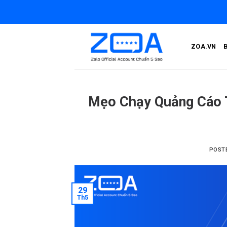
Skip
to
content
ZOA.VN
Mẹo Chạy Quảng Cáo 
POST
29
Th5