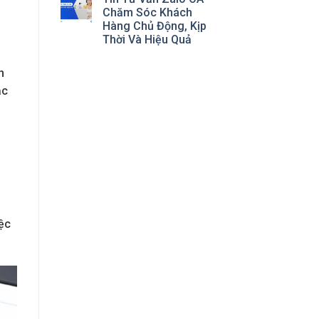
Chăm Sóc Khách
Hàng Chủ Động, Kịp
Thời Và Hiệu Quả
h
ặc
iệc