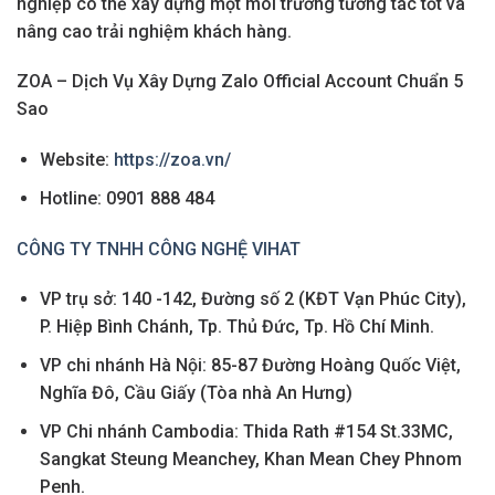
nghiệp có thể xây dựng một môi trường tương tác tốt và
nâng cao trải nghiệm khách hàng.
ZOA – Dịch Vụ Xây Dựng Zalo Official Account Chuẩn 5
Sao
Website:
https://zoa.vn/
Hotline: 0901 888 484
CÔNG TY TNHH CÔNG NGHỆ VIHAT
VP trụ sở: 140 -142, Đường số 2 (KĐT Vạn Phúc City),
P. Hiệp Bình Chánh, Tp. Thủ Đức, Tp. Hồ Chí Minh.
VP chi nhánh Hà Nội: 85-87 Đường Hoàng Quốc Việt,
Nghĩa Đô, Cầu Giấy (Tòa nhà An Hưng)
VP Chi nhánh Cambodia: Thida Rath #154 St.33MC,
Sangkat Steung Meanchey, Khan Mean Chey Phnom
Penh.