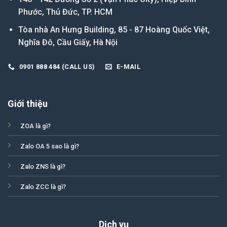
Phước, Thủ Đức, TP. HCM
Tòa nhà An Hưng Building, 85 - 87 Hoàng Quốc Việt,
Nghĩa Đô, Cầu Giấy, Hà Nội
0901 888 484 (CALL US)
E-MAIL
Giới thiệu
ZOA là gì?
Zalo OA 5 sao là gì?
Zalo ZNS là gì?
Zalo ZCC là gì?
Dịch vụ