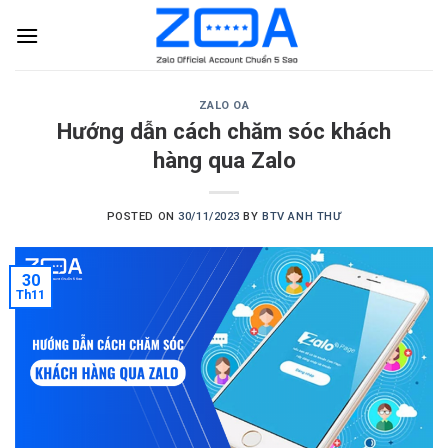
Skip
to
content
ZALO OA
Hướng dẫn cách chăm sóc khách
hàng qua Zalo
POSTED ON
30/11/2023
BY
BTV ANH THƯ
30
Th11