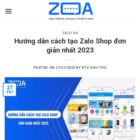
Skip
to
content
ZALO OA
Hướng dẫn cách tạo Zalo Shop đơn
giản nhất 2023
POSTED ON
27/07/2023
BY
BTV ANH THƯ
27
Th7