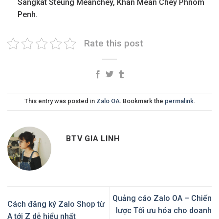
Sangkat Steung Meanchey, Khan Mean Chey Phnom
Penh.
Rate this post
This entry was posted in
Zalo OA
. Bookmark the
permalink
.
BTV GIA LINH
Quảng cáo Zalo OA – Chiến
Cách đăng ký Zalo Shop từ
lược Tối ưu hóa cho doanh
A tới Z dễ hiểu nhất