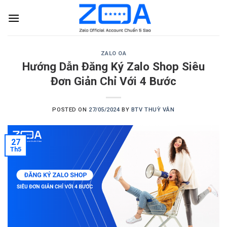
Skip
to
content
ZALO OA
Hướng Dẫn Đăng Ký Zalo Shop Siêu
Đơn Giản Chỉ Với 4 Bước
POSTED ON
27/05/2024
BY
BTV THUỲ VÂN
27
Th5