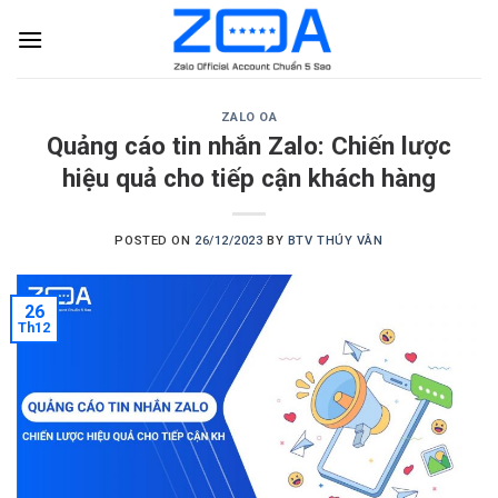
Skip
to
content
ZALO OA
Quảng cáo tin nhắn Zalo: Chiến lược
hiệu quả cho tiếp cận khách hàng
POSTED ON
26/12/2023
BY
BTV THÚY VÂN
26
Th12