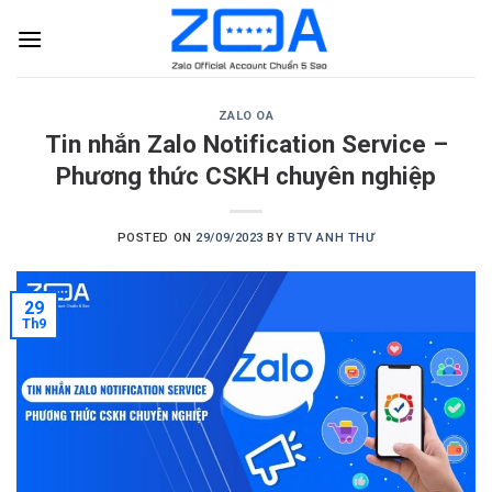
Skip
to
content
ZALO OA
Tin nhắn Zalo Notification Service –
Phương thức CSKH chuyên nghiệp
POSTED ON
29/09/2023
BY
BTV ANH THƯ
29
Th9