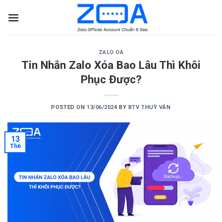
Skip
to
content
ZALO OA
Tin Nhắn Zalo Xóa Bao Lâu Thì Khôi
Phục Được?
POSTED ON
13/06/2024
BY
BTV THUỲ VÂN
13
Th6