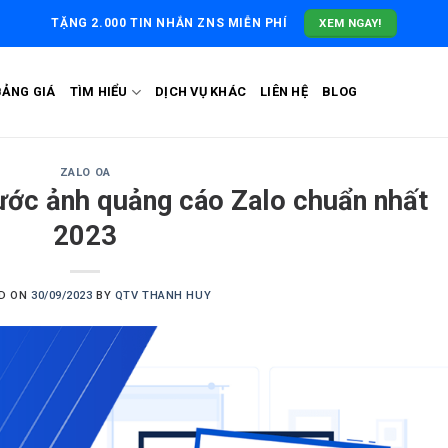
XEM NGAY!
TẶNG 2.000 TIN NHẮN ZNS MIỄN PHÍ
BẢNG GIÁ
TÌM HIỂU
DỊCH VỤ KHÁC
LIÊN HỆ
BLOG
ZALO OA
hước ảnh quảng cáo Zalo chuẩn nhất
2023
D ON
30/09/2023
BY
QTV THANH HUY