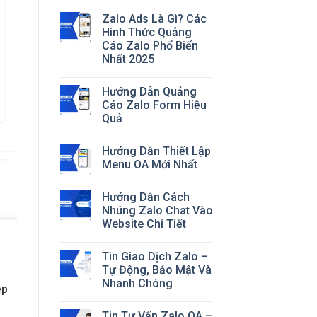
Zalo Ads Là Gì? Các
Hình Thức Quảng
Cáo Zalo Phổ Biến
Nhất 2025
Hướng Dẫn Quảng
Cáo Zalo Form Hiệu
Quả
Hướng Dẫn Thiết Lập
Menu OA Mới Nhất
Hướng Dẫn Cách
Nhúng Zalo Chat Vào
Website Chi Tiết
Tin Giao Dịch Zalo –
Tự Động, Bảo Mật Và
Nhanh Chóng
ệp
Tin Tư Vấn Zalo OA –