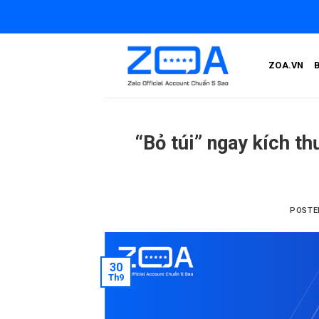
Skip
to
content
ZOA.VN
“Bỏ túi” ngay kích t
POSTE
30
Th9