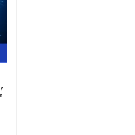
ày
ần