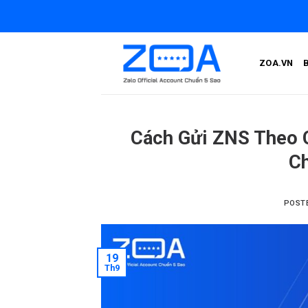
Skip
to
content
ZOA.VN
Cách Gửi ZNS Theo C
Ch
POST
19
Th9