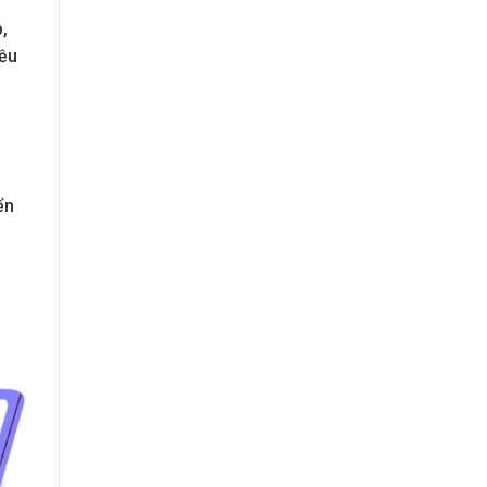
,
iều
ển