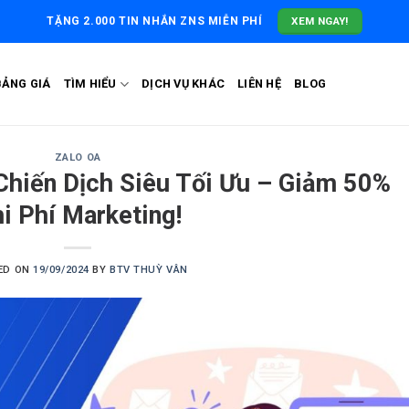
XEM NGAY!
TẶNG 2.000 TIN NHẮN ZNS MIỄN PHÍ
BẢNG GIÁ
TÌM HIỂU
DỊCH VỤ KHÁC
LIÊN HỆ
BLOG
ZALO OA
hiến Dịch Siêu Tối Ưu – Giảm 50%
i Phí Marketing!
ED ON
19/09/2024
BY
BTV THUỲ VÂN