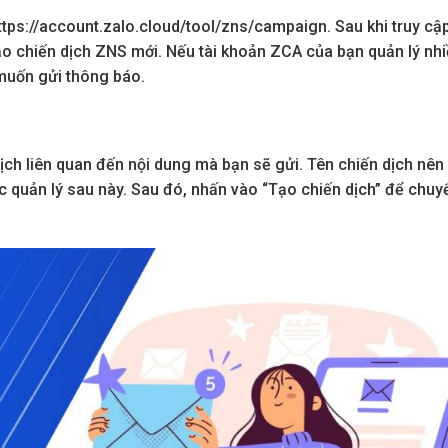
ttps://account.zalo.cloud/tool/zns/campaign. Sau khi truy cập
ạo chiến dịch ZNS mới. Nếu tài khoản ZCA của bạn quản lý nh
muốn gửi thông báo.
dịch liên quan đến nội dung mà bạn sẽ gửi. Tên chiến dịch nên
c quản lý sau này. Sau đó, nhấn vào “Tạo chiến dịch” để chuy