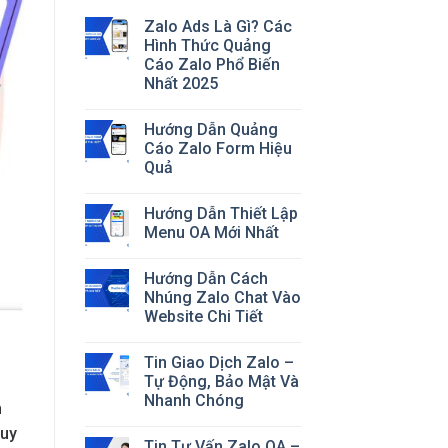
Zalo Ads Là Gì? Các
Hình Thức Quảng
Cáo Zalo Phổ Biến
Nhất 2025
Hướng Dẫn Quảng
Cáo Zalo Form Hiệu
Quả
Hướng Dẫn Thiết Lập
Menu OA Mới Nhất
Hướng Dẫn Cách
Nhúng Zalo Chat Vào
Website Chi Tiết
Tin Giao Dịch Zalo –
Tự Động, Bảo Mật Và
Nhanh Chóng
h
quy
Tin Tư Vấn Zalo OA –