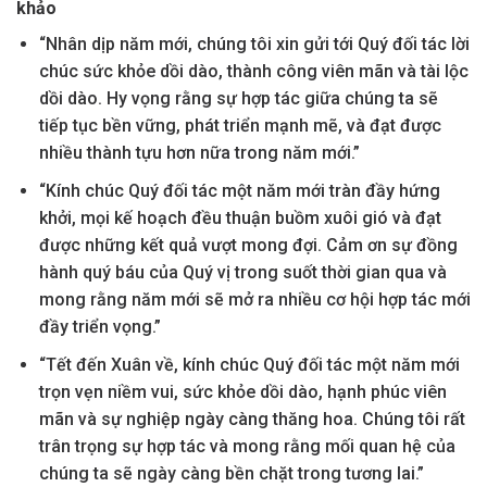
khảo
“Nhân dịp năm mới, chúng tôi xin gửi tới Quý đối tác lời
chúc sức khỏe dồi dào, thành công viên mãn và tài lộc
dồi dào. Hy vọng rằng sự hợp tác giữa chúng ta sẽ
tiếp tục bền vững, phát triển mạnh mẽ, và đạt được
nhiều thành tựu hơn nữa trong năm mới.”
“Kính chúc Quý đối tác một năm mới tràn đầy hứng
khởi, mọi kế hoạch đều thuận buồm xuôi gió và đạt
được những kết quả vượt mong đợi. Cảm ơn sự đồng
hành quý báu của Quý vị trong suốt thời gian qua và
mong rằng năm mới sẽ mở ra nhiều cơ hội hợp tác mới
đầy triển vọng.”
“Tết đến Xuân về, kính chúc Quý đối tác một năm mới
trọn vẹn niềm vui, sức khỏe dồi dào, hạnh phúc viên
mãn và sự nghiệp ngày càng thăng hoa. Chúng tôi rất
trân trọng sự hợp tác và mong rằng mối quan hệ của
chúng ta sẽ ngày càng bền chặt trong tương lai.”