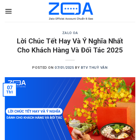
Skip
to
content
ZALO OA
Lời Chúc Tết Hay Và Ý Nghĩa Nhất
Cho Khách Hàng Và Đối Tác 2025
POSTED ON
07/01/2025
BY
BTV THUỲ VÂN
07
Th1