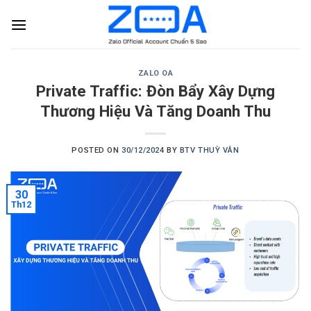
Skip
to
content
ZALO OA
Private Traffic: Đòn Bẩy Xây Dựng
Thương Hiệu Và Tăng Doanh Thu
POSTED ON
30/12/2024
BY
BTV THUỲ VÂN
30
Th12