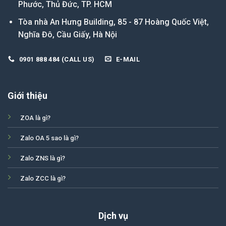
Phước, Thủ Đức, TP. HCM
Tòa nhà An Hưng Building, 85 - 87 Hoàng Quốc Việt,
Nghĩa Đô, Cầu Giấy, Hà Nội
0901 888 484 (CALL US)
E-MAIL
Giới thiệu
ZOA là gì?
Zalo OA 5 sao là gì?
Zalo ZNS là gì?
Zalo ZCC là gì?
Dịch vụ