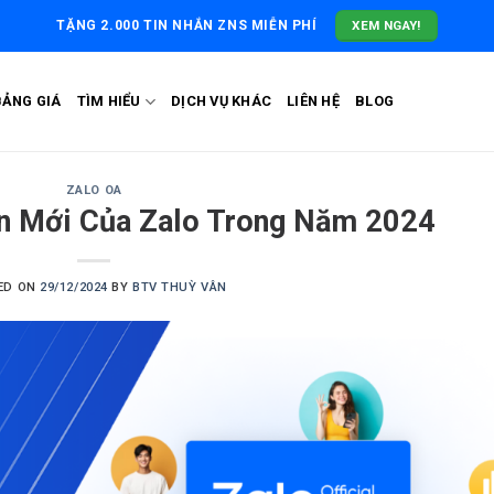
XEM NGAY!
TẶNG 2.000 TIN NHẮN ZNS MIỄN PHÍ
BẢNG GIÁ
TÌM HIỂU
DỊCH VỤ KHÁC
LIÊN HỆ
BLOG
ZALO OA
in Mới Của Zalo Trong Năm 2024
ED ON
29/12/2024
BY
BTV THUỲ VÂN