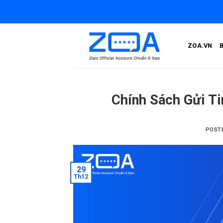
Skip
to
content
ZOA.VN
Chính Sách Gửi T
POST
29
Th12