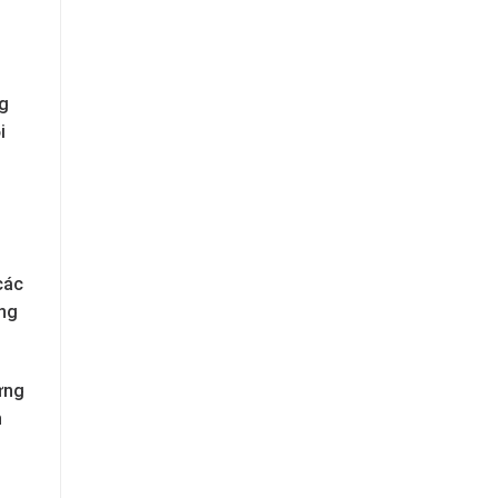
ng
i
các
ăng
ừng
h