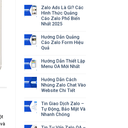
Zalo Ads Là Gì? Các
Hình Thức Quảng
Cáo Zalo Phổ Biến
Nhất 2025
Hướng Dẫn Quảng
Cáo Zalo Form Hiệu
Quả
Hướng Dẫn Thiết Lập
Menu OA Mới Nhất
Hướng Dẫn Cách
Nhúng Zalo Chat Vào
Website Chi Tiết
Tin Giao Dịch Zalo –
Tự Động, Bảo Mật Và
Nhanh Chóng
ột
và
Tin Tư Vấn Zalo OA –