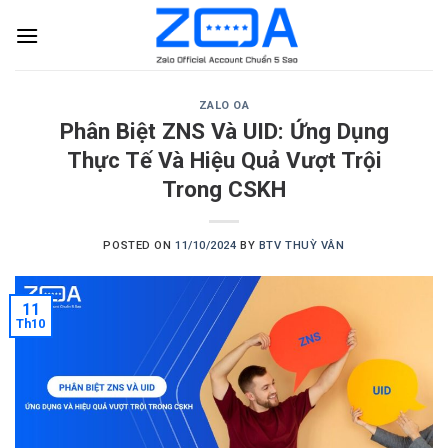
Skip
to
content
ZALO OA
Phân Biệt ZNS Và UID: Ứng Dụng
Thực Tế Và Hiệu Quả Vượt Trội
Trong CSKH
POSTED ON
11/10/2024
BY
BTV THUỲ VÂN
11
Th10