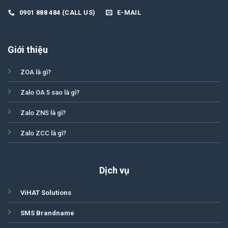
0901 888 484 (CALL US)
E-MAIL
Giới thiệu
ZOA là gì?
Zalo OA 5 sao là gì?
Zalo ZNS là gì?
Zalo ZCC là gì?
Dịch vụ
ViHAT Solutions
SMS Brandname